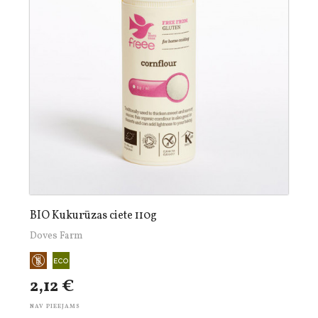
BIO Kukurūzas ciete 110g
Doves Farm
2,12 €
NAV PIEEJAMS