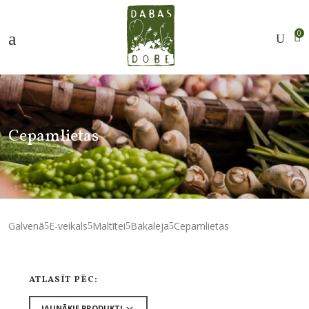
0
Cepamlietas
Galvenā
E-veikals
Maltītei
Bakaleja
Cepamlietas
ATLASĪT PĒC: