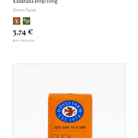
Ksantāna sveķi 100g
Doves Farm
3,74 €
NAV PIEEJAMS