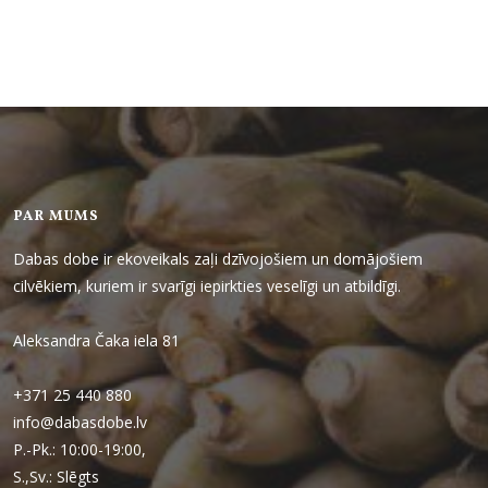
PAR MUMS
Dabas dobe ir ekoveikals zaļi dzīvojošiem un domājošiem
cilvēkiem, kuriem ir svarīgi iepirkties veselīgi un atbildīgi.
Aleksandra Čaka iela 81
+371 25 440 880
info@dabasdobe.lv
P.-Pk.: 10:00-19:00,
S.,Sv.: Slēgts