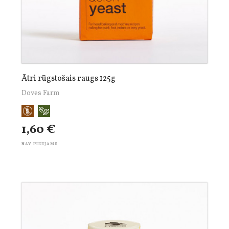
Ātri rūgstošais raugs 125g
Doves Farm
1,60 €
NAV PIEEJAMS