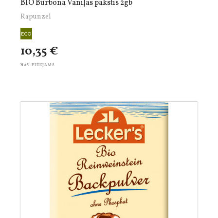
BIO Burbona Vaniļas pākstis 2gb
Rapunzel
10,35 €
NAV PIEEJAMS