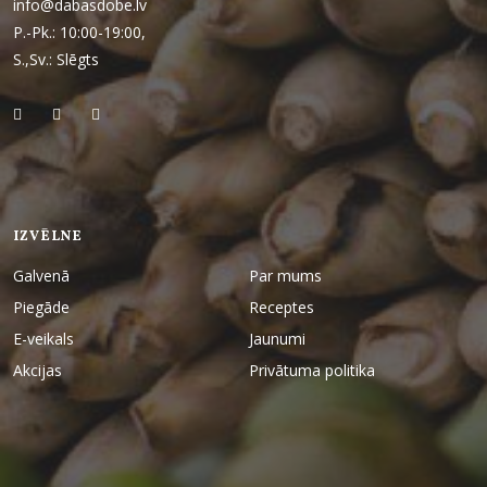
info@dabasdobe.lv
P.-Pk.: 10:00-19:00,
S.,Sv.: Slēgts
IZVĒLNE
Galvenā
Par mums
Piegāde
Receptes
E-veikals
Jaunumi
Akcijas
Privātuma politika