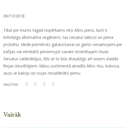
06/13/2018
Tikai pie mums tagad nopērkams eko Allos piens, kurš ir
brīnišķīga alternatīva vegāniem, tas nesatur laktozi un piena
proteīnu. Ideāli piemērots gatavošanai un garšo nevainojami pie
kafijas vai vienkārši pievienojot savam iecienītajam musli.
Nesatur saldinātājus, līdz ar to būs draudzīgs arī visiem slaidās
līnijas ieturētājiem. Mūsu sortimentā atradīsi Allos rīsu, kokosa,
auzu ar kalciju un sojas nesaldināto pienu.
DALĪTIES:
Vairāk