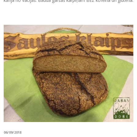
kafija no Vācijas. Bauda garšas kārpiņām BEZ kofeīna un glutēna.
06/09/2018