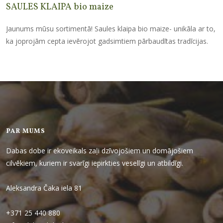
SAULES KLAIPA bio maize
Jaunums mūsu sortimentā! Saules klaipa bio maize- unikāla ar to,
ka joprojām cepta ievērojot gadsimtiem pārbaudītas tradīcijas.
PAR MUMS
Dabas dobe ir ekoveikals zaļi dzīvojošiem un domājošiem
cilvēkiem, kuriem ir svarīgi iepirkties veselīgi un atbildīgi.
Aleksandra Čaka iela 81
+371 25 440 880