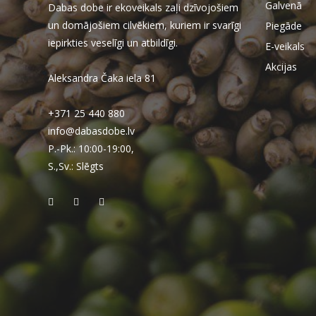
Galvenā
Dabas dobe ir ekoveikals zaļi dzīvojošiem
un domājošiem cilvēkiem, kuriem ir svarīgi
Piegāde
iepirkties veselīgi un atbildīgi.
E-veikals
Akcijas
Aleksandra Čaka iela 81
+371 25 440 880
info@dabasdobe.lv
P.-Pk.: 10:00-19:00,
S.,Sv.: Slēgts