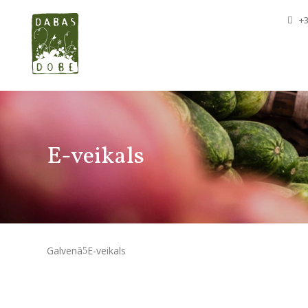
+3
E-veikals
Galvenā
E-veikals