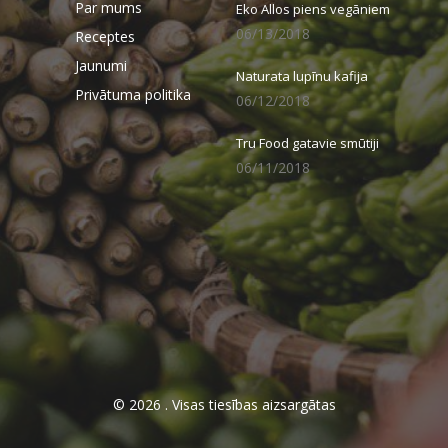
Par mums
Eko Allos piens vegāniem
06/13/2018
Receptes
Jaunumi
Naturata lupīnu kafija
Privātuma politika
06/12/2018
Tru Food gatavie smūtiji
06/11/2018
© 2026 . Visas tiesības aizsargātas