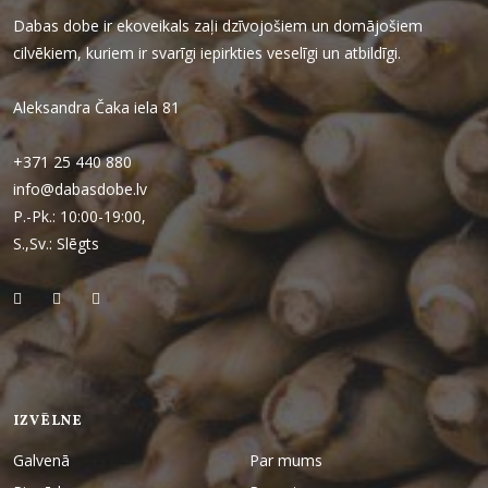
Dabas dobe ir ekoveikals zaļi dzīvojošiem un domājošiem
cilvēkiem, kuriem ir svarīgi iepirkties veselīgi un atbildīgi.
Aleksandra Čaka iela 81
+371 25 440 880
info@dabasdobe.lv
P.-Pk.: 10:00-19:00,
S.,Sv.: Slēgts
IZVĒLNE
Galvenā
Par mums