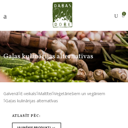
0
Gaļas kulinārijas alternatīvas
Galvenā
E-veikals
Maltītei
Veģetāriešiem un vegāniem
Gaļas kulinārijas alternatīvas
ATLASĪT PĒC: