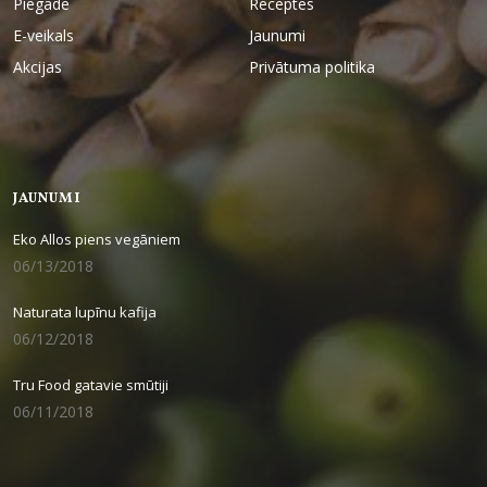
Piegāde
Receptes
E-veikals
Jaunumi
Akcijas
Privātuma politika
JAUNUMI
Eko Allos piens vegāniem
06/13/2018
Naturata lupīnu kafija
06/12/2018
Tru Food gatavie smūtiji
06/11/2018