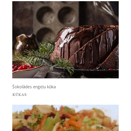
Šokolādes enģeļu kūka
KŪKAS