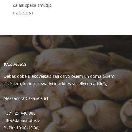
Zaļais spēka smūtijs
DZĒRIENI
PAR MUMS
Dabas dobe ir ekoveikals zaļi dzīvojošiem un domājošiem
cilvēkiem, kuriem ir svarīgi iepirkties veselīgi un atbildīgi.
Aleksandra Čaka iela 81
+371 25 440 880
info@dabasdobe.lv
P.-Pk.: 10:00-19:00,