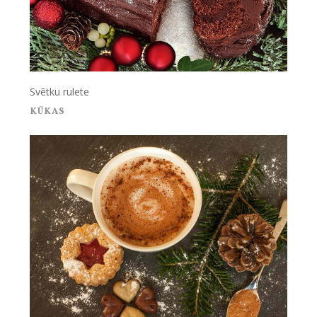
Svētku rulete
KŪKAS