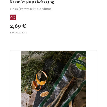
Karsti kūpināts heks 350g
Heks (Pēternieku Gardumi)
2,69 €
NAV PIEEJAMS