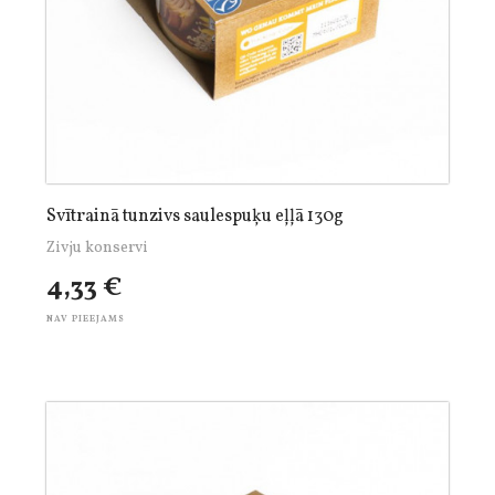
Svītrainā tunzivs saulespuķu eļļā 130g
Zivju konservi
4,33 €
NAV PIEEJAMS