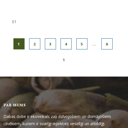
01
1
2
3
4
5
...
6
PAR MUMS
Dabas dobe ir ekoveikals zaļi dzīvojošiem un domājošiem
cilvēkiem, kuriem ir svarīgi iepirkties veselīgi un atbildīgi.