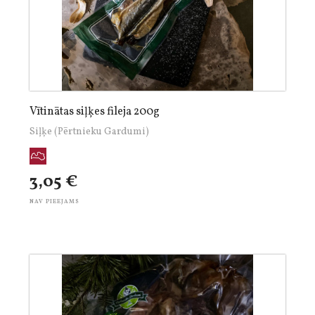
Vītinātas siļķes fileja 200g
Siļķe (Pērtnieku Gardumi)
3,05 €
NAV PIEEJAMS