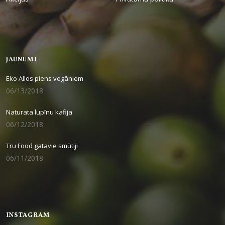
JAUNUMI
Eko Allos piens vegāniem
06/13/2018
Naturata lupīnu kafija
06/12/2018
Tru Food gatavie smūtiji
06/11/2018
INSTAGRAM