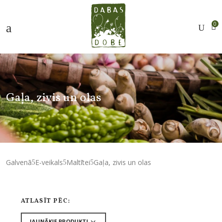
0
Gaļa, zivis un olas
Galvenā
E-veikals
Maltītei
Gaļa, zivis un olas
ATLASĪT PĒC: