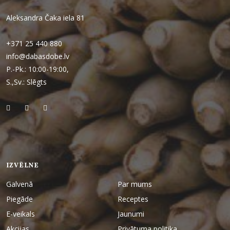
Aleksandra Čaka iela 81
+371 25 440 880
info@dabasdobe.lv
P.-Pk.: 10:00-19:00,
S.,Sv.: Slēgts
IZVĒLNE
Galvenā
Par mums
Piegāde
Receptes
E-veikals
Jaunumi
Akcijas
Privātuma politika