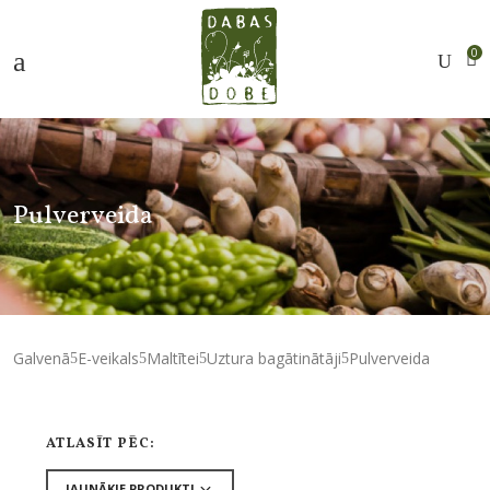
0
Pulverveida
Galvenā
E-veikals
Maltītei
Uztura bagātinātāji
Pulverveida
ATLASĪT PĒC: