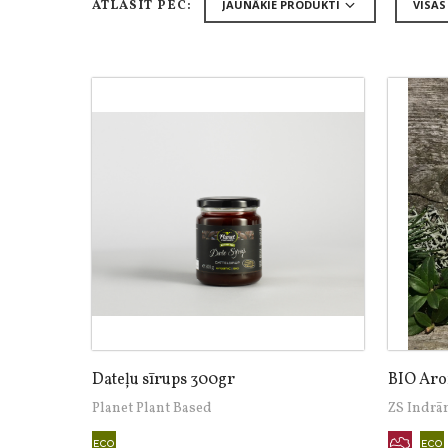
ATLASĪT PĒC:
Dateļu sīrups 300gr
BIO Aron
Planet Plant Based
ZS Indrā