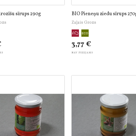
rozīšu sīrups 290g
BIO Pieneņu ziedu sīrups 270
rozs
Zaļais Grozs
€
3,77 €
MS
NAV PIEEJAMS