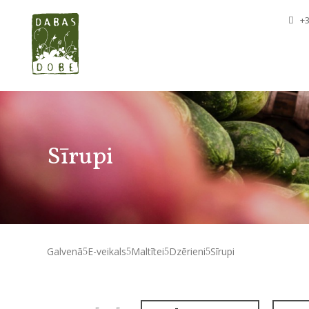
+3
Sīrupi
Galvenā
E-veikals
Maltītei
Dzērieni
Sīrupi