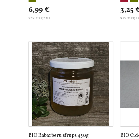
6,99 €
3,25 
NAV PIEEJAMS
NAV PIEEJA
BIO Rabarberu sīrups 450g
BIO Cid