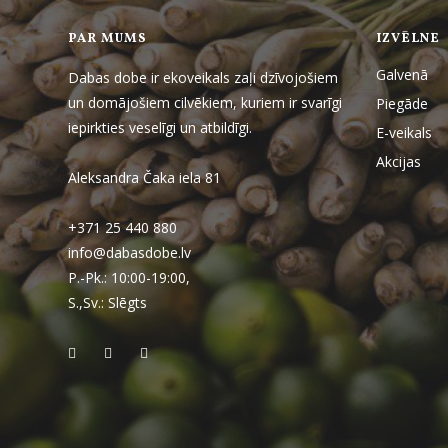
PAR MUMS
IZVĒLNE
Galvenā
Dabas dobe ir ekoveikals zaļi dzīvojošiem
un domājošiem cilvēkiem, kuriem ir svarīgi
Piegāde
iepirkties veselīgi un atbildīgi.
E-veikals
Akcijas
Aleksandra Čaka iela 81
+371 25 440 880
info@dabasdobe.lv
P.-Pk.: 10:00-19:00,
S.,Sv.: Slēgts