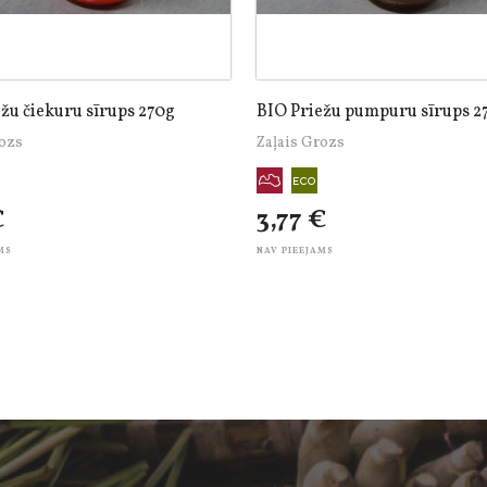
žu čiekuru sīrups 270g
BIO Priežu pumpuru sīrups 2
rozs
Zaļais Grozs
€
3,77 €
MS
NAV PIEEJAMS