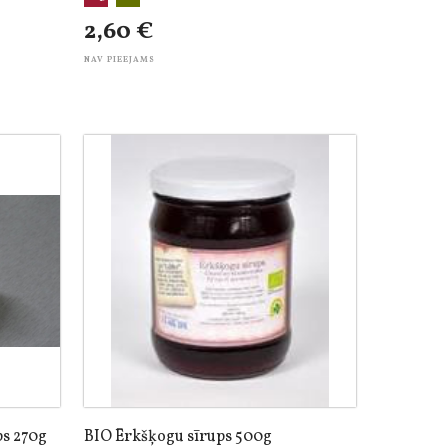
2,60 €
NAV PIEEJAMS
ps 270g
BIO Ērkšķogu sīrups 500g