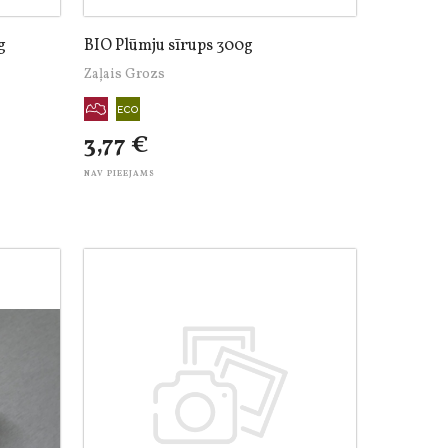
g
BIO Plūmju sīrups 300g
Zaļais Grozs
3,77 €
NAV PIEEJAMS