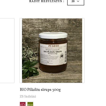
RĀDĪT REZULTĀTUS :
BIO Pīlādžu sīrups 300g
ZS Indrāni