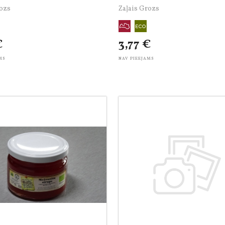
rozs
Zaļais Grozs
€
3,77 €
MS
NAV PIEEJAMS