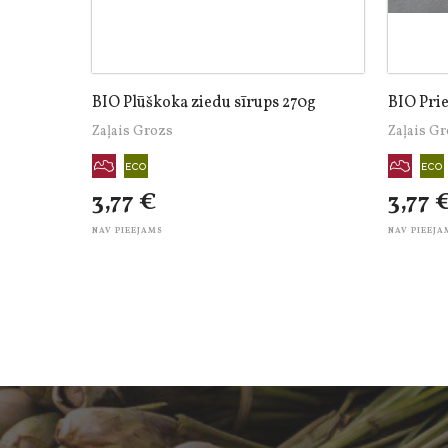
BIO Plūškoka ziedu sīrups 270g
BIO Prie
Zaļais Grozs
Zaļais G
3,77 €
3,77 
NAV PIEEJAMS
NAV PIEEJA