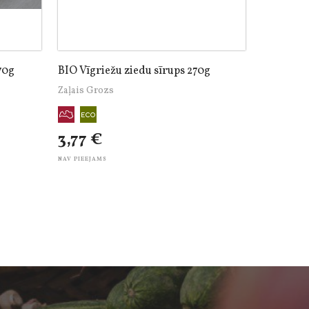
70g
BIO Vīgriežu ziedu sīrups 270g
Zaļais Grozs
3,77 €
NAV PIEEJAMS