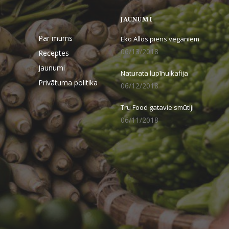
JAUNUMI
Par mums
Eko Allos piens vegāniem
06/13/2018
Receptes
Jaunumi
Naturata lupīnu kafija
Privātuma politika
06/12/2018
Tru Food gatavie smūtiji
06/11/2018