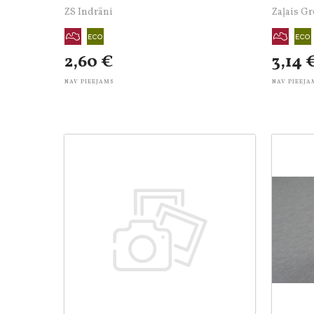
ZS Indrāni
Zaļais G
2,60 €
3,14 
NAV PIEEJAMS
NAV PIEEJA