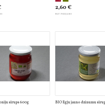
€
2,60 €
MS
NAV PIEEJAMS
oniju sīrups 600g
BIO Egļu jauno dzinumu sīru