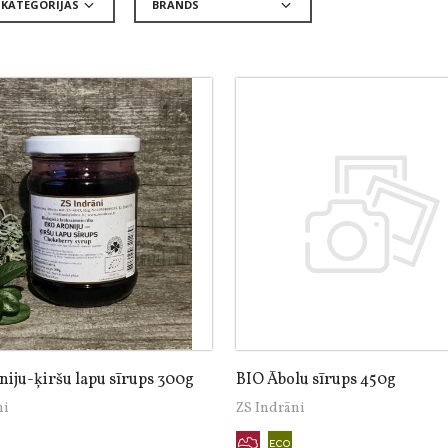
iju-ķiršu lapu sīrups 300g
BIO Ābolu sīrups 450g
ni
ZS Indrāni