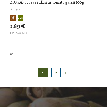
BIO Kukurūzas rullīši ar tomātu garšu 100g
Amaizin
1,89 €
NAV PIEEJAMS
01
1
2