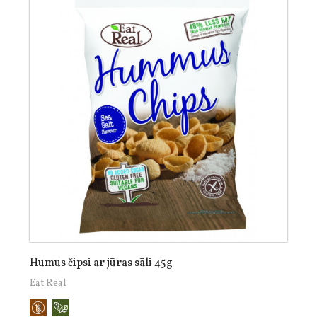
Humus čipsi ar jūras sāli 45g
Eat Real