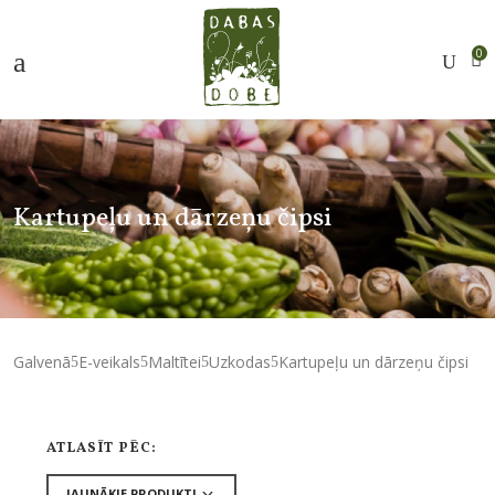
0
Kartupeļu un dārzeņu čipsi
Galvenā
E-veikals
Maltītei
Uzkodas
Kartupeļu un dārzeņu čipsi
ATLASĪT PĒC: