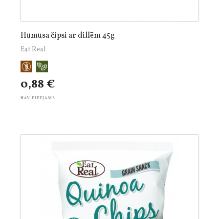
Humusa čipsi ar dillēm 45g
Eat Real
0,88 €
NAV PIEEJAMS