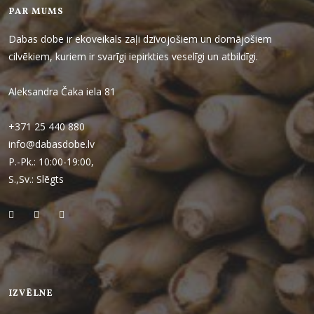
PAR MUMS
Dabas dobe ir ekoveikals zaļi dzīvojošiem un domājošiem
cilvēkiem, kuriem ir svarīgi iepirkties veselīgi un atbildīgi.
Aleksandra Čaka iela 81
+371 25 440 880
info@dabasdobe.lv
P.-Pk.: 10:00-19:00,
S.,Sv.: Slēgts
IZVĒLNE