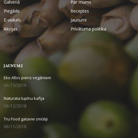
Galvenā
Par mums
Piegāde
Receptes
E-veikals
Jaunumi
Akcijas
Privātuma politika
JAUNUMI
Eko Allos piens vegāniem
06/13/2018
Naturata lupīnu kafija
06/12/2018
Tru Food gatavie smūtiji
06/11/2018