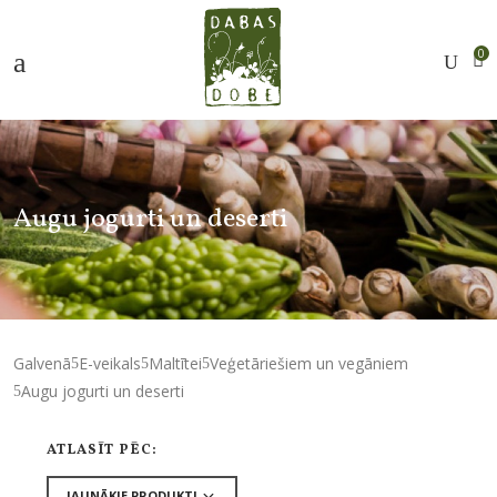
0
Augu jogurti un deserti
Galvenā
E-veikals
Maltītei
Veģetāriešiem un vegāniem
Augu jogurti un deserti
ATLASĪT PĒC: