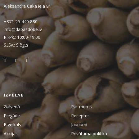
Aleksandra Čaka iela 81
+371 25 440 880
info@dabasdobe.lv
P.-Pk.: 10:00-19:00,
S.,Sv.: Slēgts
IZVĒLNE
Galvenā
Par mums
Piegāde
Receptes
E-veikals
Jaunumi
Akcijas
Privātuma politika