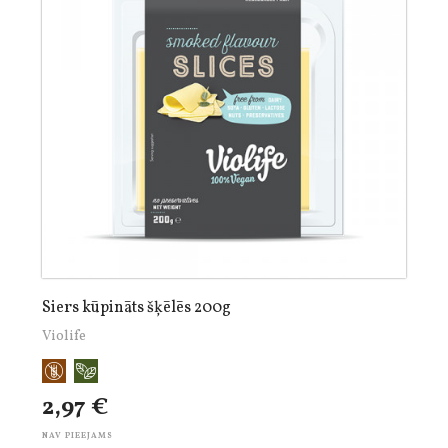
Siers kūpināts šķēlēs 200g
Violife
2,97 €
NAV PIEEJAMS