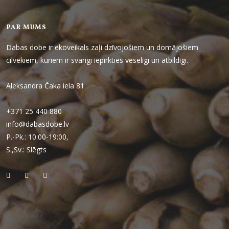
PAR MUMS
Dabas dobe ir ekoveikals zaļi dzīvojošiem un domājošiem
cilvēkiem, kuriem ir svarīgi iepirkties veselīgi un atbildīgi.
Aleksandra Čaka iela 81
+371 25 440 880
info@dabasdobe.lv
P.-Pk.: 10:00-19:00,
S.,Sv.: Slēgts