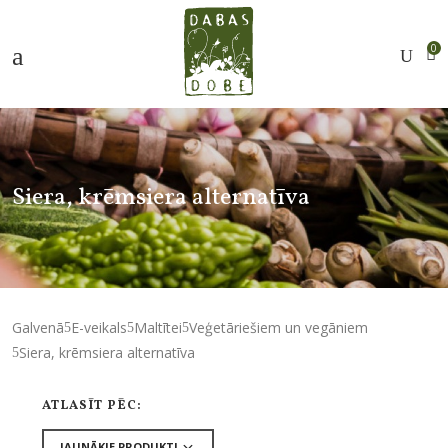
0
Siera, krēmsiera alternatīva
Galvenā
E-veikals
Maltītei
Veģetāriešiem un vegāniem
Siera, krēmsiera alternatīva
ATLASĪT PĒC: