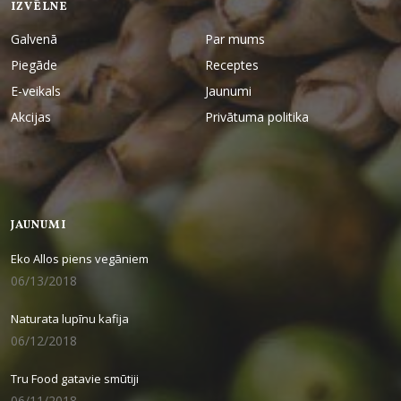
IZVĒLNE
Galvenā
Par mums
Piegāde
Receptes
E-veikals
Jaunumi
Akcijas
Privātuma politika
JAUNUMI
Eko Allos piens vegāniem
06/13/2018
Naturata lupīnu kafija
06/12/2018
Tru Food gatavie smūtiji
06/11/2018