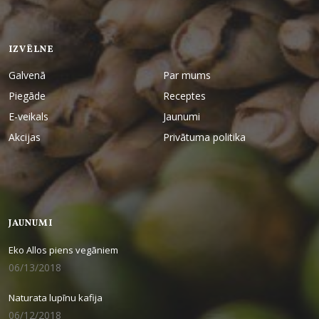
IZVĒLNE
Galvenā
Par mums
Piegāde
Receptes
E-veikals
Jaunumi
Akcijas
Privātuma politika
JAUNUMI
Eko Allos piens vegāniem
06/13/2018
Naturata lupīnu kafija
06/12/2018