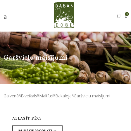
0
Garšvielu maisījumi
Galvenā
E-veikals
Maltītei
Bakaleja
Garšvielu maisījumi
ATLASĪT PĒC: