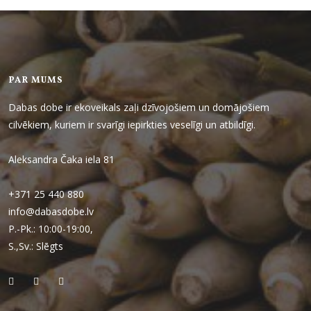
PAR MUMS
Dabas dobe ir ekoveikals zaļi dzīvojošiem un domājošiem
cilvēkiem, kuriem ir svarīgi iepirkties veselīgi un atbildīgi.
Aleksandra Čaka iela 81
+371 25 440 880
info@dabasdobe.lv
P.-Pk.: 10:00-19:00,
S.,Sv.: Slēgts