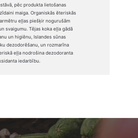
stāvā, pēc produkta lietošanas
zīdaini maiga. Organiskās ēteriskās
parmētru eļļas piešķir nogurušām
i un svaigumu. Tējas koka eļļa gādā
šanu un higiēnu, Islandes sūnas
isku dezodorēšanu, un rozmarīna
teriskā eļļa nodrošina dezodoranta
ksidanta iedarbību.