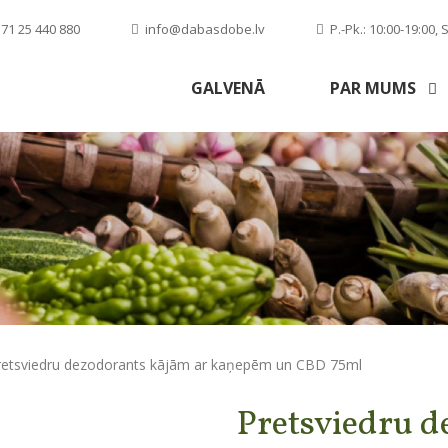
71 25 440 880
info@dabasdobe.lv
P.-Pk.: 10:00-19:00, S
GALVENĀ
PAR MUMS
retsviedru dezodorants kājām ar kaņepēm un CBD 75ml
Pretsviedru d