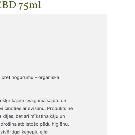
CBD 75ml
– pret nogurumu – organiska
ešķir kājām svaiguma sajūtu un
īvi cīnoties ar svīšanu. Produkts ne
a kājas, bet arī mīkstina kāju un
drošina atbilstošo pēdu higiēnu.
stvērtīgai kaņepju eļļai