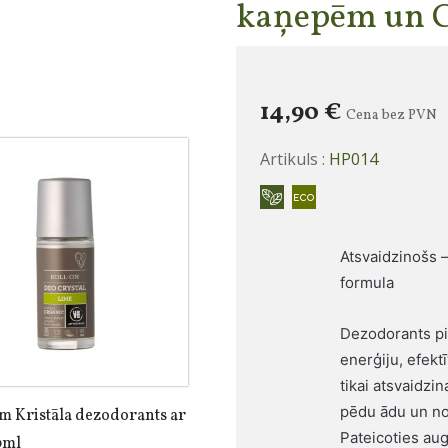
kaņepēm un 
14,90 €
Cena bez PVN
Artikuls :
HP014
Atsvaidzinošs 
formula
Dezodorants pi
enerģiju, efekt
tikai atsvaidzin
pēdu ādu un no
m Kristāla dezodorants ar
Pateicoties aug
0ml