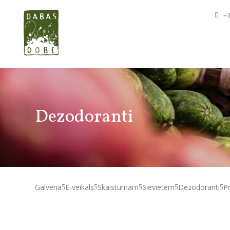
+3
Dezodoranti
Galvenā
E-veikals
Skaistumam
Sievietēm
Dezodoranti
P