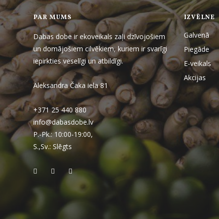
PAR MUMS
IZVĒLNE
Galvenā
Dabas dobe ir ekoveikals zaļi dzīvojošiem
un domājošiem cilvēkiem, kuriem ir svarīgi
Piegāde
iepirkties veselīgi un atbildīgi.
E-veikals
Akcijas
Aleksandra Čaka iela 81
+371 25 440 880
info@dabasdobe.lv
P.-Pk.: 10:00-19:00,
S.,Sv.: Slēgts