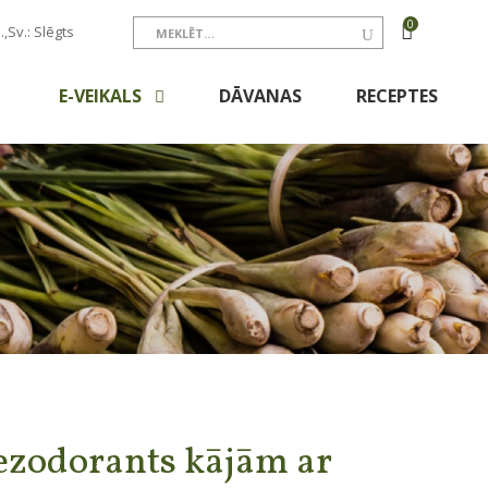
0
.,Sv.: Slēgts
E-VEIKALS
DĀVANAS
RECEPTES
ezodorants kājām ar