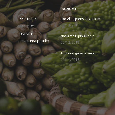
JAUNUMI
Par mums
Eko Allos piens vegāniem
06/13/2018
Receptes
Jaunumi
Naturata lupīnu kafija
Privātuma politika
06/12/2018
Tru Food gatavie smūtiji
06/11/2018