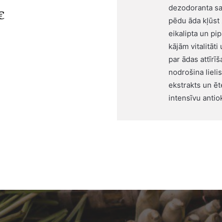
dezodoranta sa
€
pēdu āda kļūst 
eikalipta un pi
kājām vitalitāt
par ādas attīrī
nodrošina liel
ekstrakts un ē
intensīvu antio