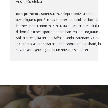
Ar sildošu efektu
Īpaši piemērota sportistiem, želeja sniedz tūlītēju
atvieglojumu pēc fiziskas slodzes un palīdz atslābināt
ķermeni pēc treniņiem. Ātri uzsūcas, mazina muskuļu
diskomfortu pēc sporta nodarbībām vai pēc noguruma
radītā stresa, kā arī pēc dažāda veida traumām. Želeja
ir piemērota lietošanai arī pirms sporta nodarbībām, lai
sagatavotu ķermeņa ādu un muskuļus slodzei.