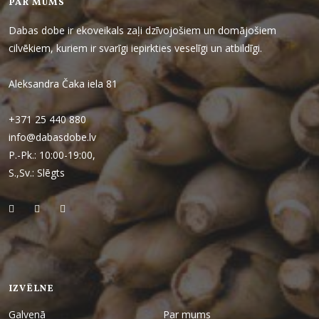
PAR MUMS
Dabas dobe ir ekoveikals zaļi dzīvojošiem un domājošiem
cilvēkiem, kuriem ir svarīgi iepirkties veselīgi un atbildīgi.
Aleksandra Čaka iela 81
+371 25 440 880
info@dabasdobe.lv
P.-Pk.: 10:00-19:00,
S.,Sv.: Slēgts
IZVĒLNE
Galvenā
Par mums