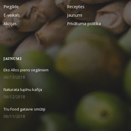
Piegāde
Receptes
E-veikals
Jaunumi
Akcijas
Privātuma politika
JAUNUMI
Eko Allos piens vegāniem
06/13/2018
Naturata lupīnu kafija
06/12/2018
Tru Food gatavie smūtiji
06/11/2018