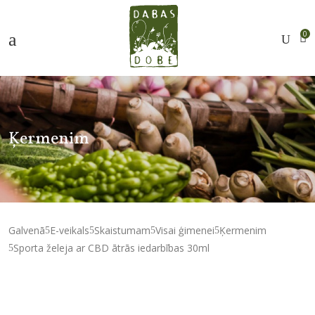
0
Ķermenim
Galvenā
E-veikals
Skaistumam
Visai ģimenei
Ķermenim
Sporta želeja ar CBD ātrās iedarbības 30ml