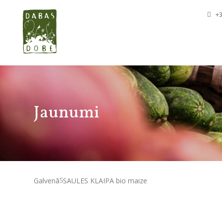
+3
Jaunumi
Galvenā
SAULES KLAIPA bio maize