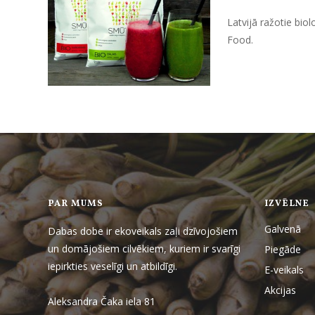
Latvijā ražotie bio
Food.
PAR MUMS
IZVĒLNE
Galvenā
Dabas dobe ir ekoveikals zaļi dzīvojošiem
un domājošiem cilvēkiem, kuriem ir svarīgi
Piegāde
iepirkties veselīgi un atbildīgi.
E-veikals
Akcijas
Aleksandra Čaka iela 81