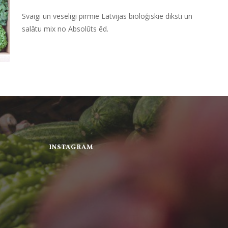
Svaigi un veselīgi pirmie Latvijas bioloģiskie dīksti un
salātu mix no Absolūts ēd.
INSTAGRAM