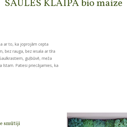
SAULES KLAIPA bio maize
a ar to, ka joprojām cepta
, bez rauga, bez iesala ar tīra
Saulkrastiem, guļbūvē, meža
pa īstam. Patiesi priecājamies, ka
e smūtiji