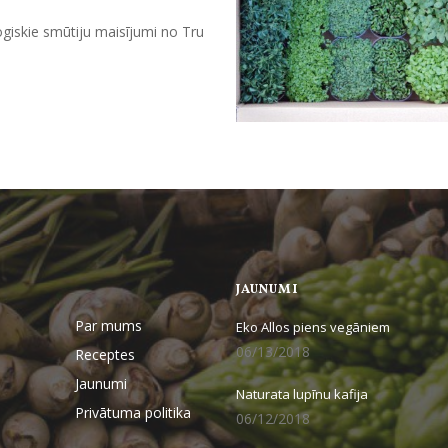
logiskie smūtiju maisījumi no Tru
JAUNUMI
Par mums
Eko Allos piens vegāniem
06/13/2018
Receptes
Jaunumi
Naturata lupīnu kafija
Privātuma politika
06/12/2018