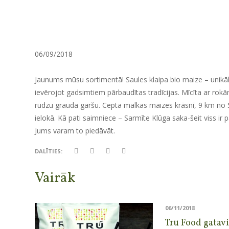
06/09/2018
Jaunums mūsu sortimentā! Saules klaipa bio maize – unikāl
ievērojot gadsimtiem pārbaudītas tradīcijas. Mīcīta ar rokām
rudzu grauda garšu. Cepta malkas maizes krāsnī, 9 km no 
ielokā. Kā pati saimniece – Sarmīte Klūga saka-šeit viss ir 
Jums varam to piedāvāt.
DALĪTIES:
Vairāk
06/11/2018
Tru Food gatavi