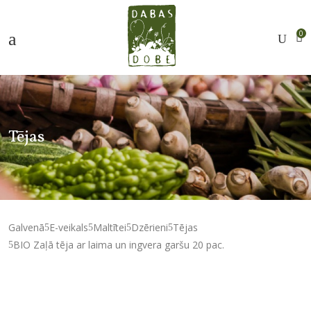
0
Tējas
Galvenā
E-veikals
Maltītei
Dzērieni
Tējas
BIO Zaļā tēja ar laima un ingvera garšu 20 pac.