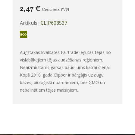
2,47 €
Cena bez PVN
Artikuls :
CLIP608537
Augstākās kvalitātes Fairtrade iegūtas tējas no
vislabākajiem tējas audzēšanas reģioniem.
Neaizmirstams garšas baudījums katrai dienai.
Kopš 2018. gada Clipper ir pārgājis uz augu
bāzes, bioloģiski noārdāmiem, bez ĢMO un
nebalinātiem tējas maisiņiem.