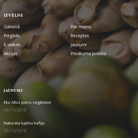
IZVĒLNE
Galvenā
Par mums
Piegāde
Receptes
E-veikals
Jaunumi
Akcijas
Privātuma politika
JAUNUMI
Eko Allos piens vegāniem
06/13/2018
Naturata lupīnu kafija
06/12/2018