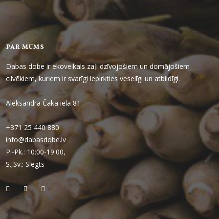
PAR MUMS
Dabas dobe ir ekoveikals zaļi dzīvojošiem un domājošiem
cilvēkiem, kuriem ir svarīgi iepirkties veselīgi un atbildīgi.
Aleksandra Čaka iela 81
+371 25 440 880
info@dabasdobe.lv
P.-Pk.: 10:00-19:00,
S.,Sv.: Slēgts